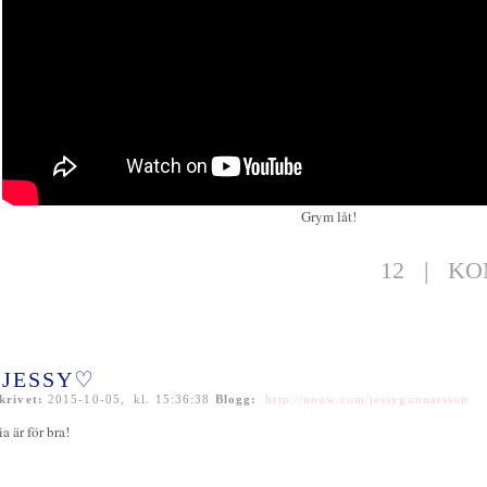
Grym låt!
12
|
KO
JESSY♡
krivet:
2015-10-05, kl. 15:36:38
Blogg:
http://nouw.com/jessygunnarsson
ia är för bra!