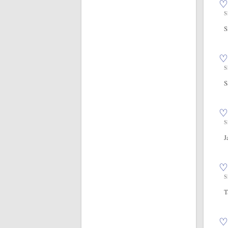
♡
S
S
♡
S
S
♡
S
J
♡
S
T
♡