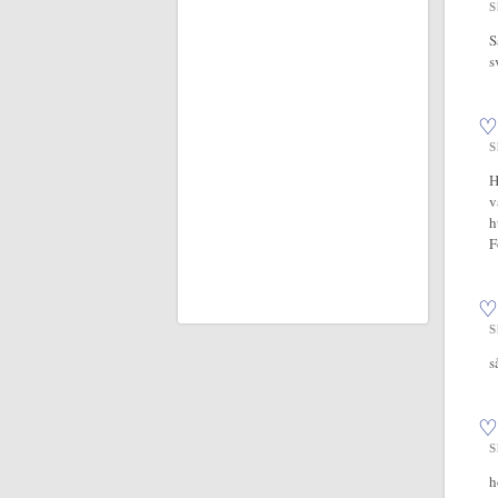
S
S
s
♡
S
H
v
h
F
♡
S
s
♡
S
h