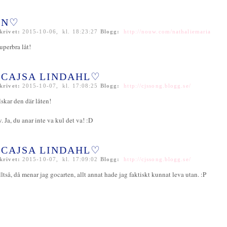
♡N♡
krivet:
2015-10-06, kl. 18:23:27
Blogg:
http://nouw.com/nathaliemaria
uperbra låt!
CAJSA LINDAHL♡
krivet:
2015-10-07, kl. 17:08:25
Blogg:
http://cjssong.blogg.se/
lskar den där låten!
v. Ja, du anar inte va kul det va! :D
CAJSA LINDAHL♡
krivet:
2015-10-07, kl. 17:09:02
Blogg:
http://cjssong.blogg.se/
lltså, då menar jag gocarten, allt annat hade jag faktiskt kunnat leva utan. :P