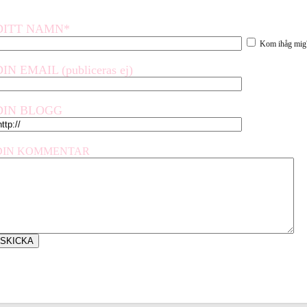
DITT NAMN*
Kom ihåg mig
DIN EMAIL (publiceras ej)
DIN BLOGG
DIN KOMMENTAR