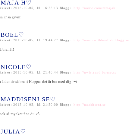
MAJA H♡
krivet:
2015-10-05, kl. 16:25:13
Blogg:
http://nouw.com/mmajah
ia är så grym!
BOEL♡
krivet:
2015-10-05, kl. 19:44:27
Blogg:
http://musicwithboelish.blogg.se
å bra låt!
NICOLE♡
krivet:
2015-10-05, kl. 21:46:44
Blogg:
http://nwistrand.forme.se
a å den är så bra :) Hoppas det är bra med dig! =)
MADDISENJ.SE♡
krivet:
2015-10-05, kl. 21:50:00
Blogg:
http://maddisenj.se
ack så mycket fina du <3
JULIA♡