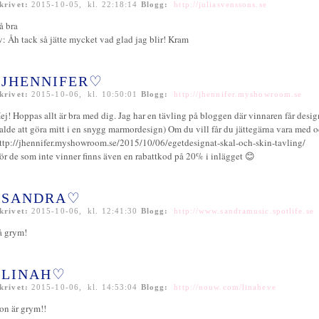
krivet:
2015-10-05, kl. 22:18:14
Blogg:
http://juliasvenssons.se
å bra
v: Åh tack så jätte mycket vad glad jag blir! Kram
JHENNIFER♡
krivet:
2015-10-06, kl. 10:50:01
Blogg:
http://jhennifer.myshowroom.se
ej! Hoppas allt är bra med dig. Jag har en tävling på bloggen där vinnaren får design
alde att göra mitt i en snygg marmordesign) Om du vill får du jättegärna vara med o
ttp://jhennifer.myshowroom.se/2015/10/06/egetdesignat-skal-och-skin-tavling/
ör de som inte vinner finns även en rabattkod på 20% i inlägget 😊
SANDRA♡
krivet:
2015-10-06, kl. 12:41:30
Blogg:
http://www.sandramusic.spotlife.se
å grym!
LINAH♡
krivet:
2015-10-06, kl. 14:53:04
Blogg:
http://nouw.com/linaheve
on är grym!!