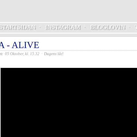
STARTSIDAN
·
INSTAGRAM
·
BLOGLOVIN
·
A - ALIVE
t:
05 Oktober, kl. 15.32
·
Dagens låt!