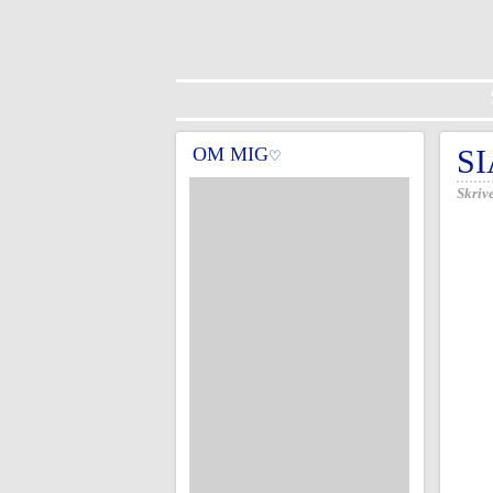
OM MIG
SI
♡
Skrive