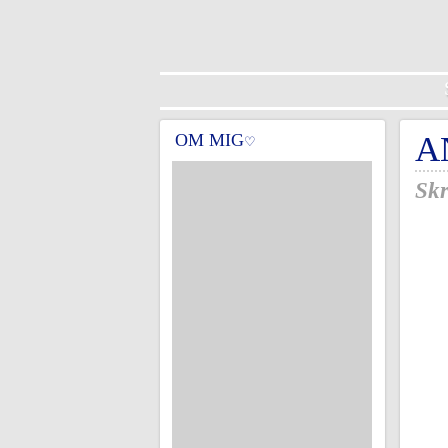
OM MIG
A
♡
Skr