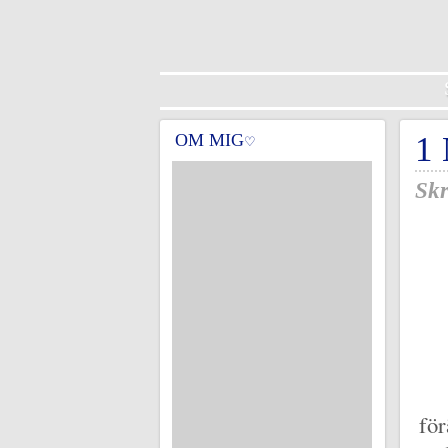
OM MIG
1
♡
Skr
för