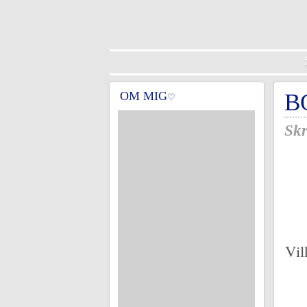
OM MIG
B
♡
Skr
Vil