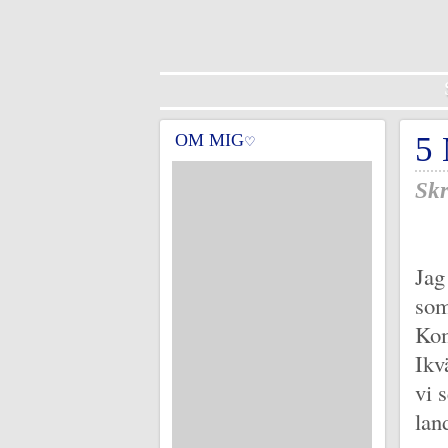
OM MIG
5
♡
Skr
Jag
som
Kom
Ikv
vi 
land