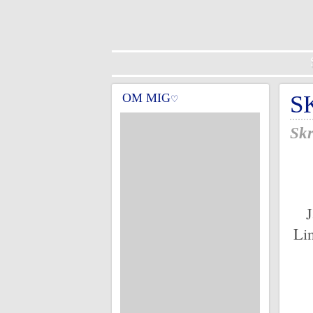
OM MIG
S
♡
Skr
J
Lin