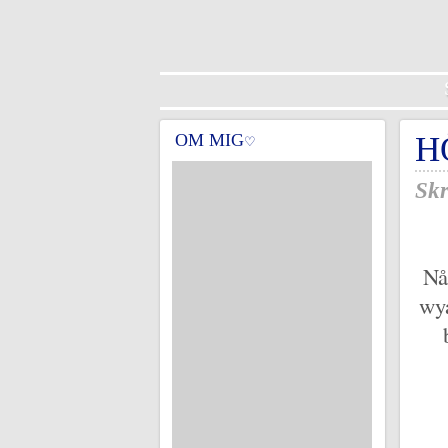
OM MIG
H
♡
Skr
Nå
wya